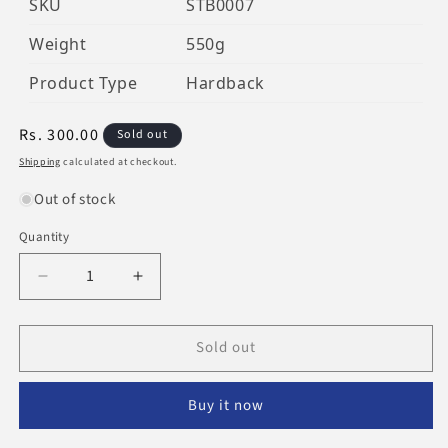
SKU
STB0007
Weight
550g
Product Type
Hardback
Regular
Rs. 300.00
Sold out
price
Shipping
calculated at checkout.
Out of stock
Quantity
Decrease
Increase
quantity
quantity
for
for
Sold out
Ayesha
Ayesha
ஆயிஷா
ஆயிஷா
ரழியல்லாஹு
ரழியல்லாஹு
Buy it now
அன்ஹா
அன்ஹா