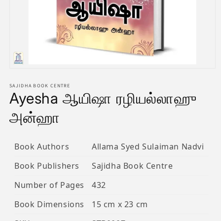
Open
media
1
SAJIDHA BOOK CENTRE
Ayesha ஆயிஷா ரழியல்லாஹு
in
modal
அன்ஹா
Book Authors
Allama Syed Sulaiman Nadvi
Book Publishers
Sajidha Book Centre
Number of Pages
432
Book Dimensions
15 cm x 23 cm