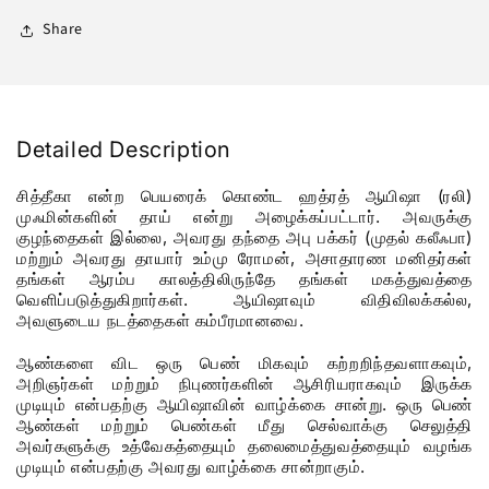
Share
Detailed Description
சித்தீகா என்ற பெயரைக் கொண்ட ஹத்ரத் ஆயிஷா (ரலி)
முஃமின்களின் தாய் என்று அழைக்கப்பட்டார். அவருக்கு
குழந்தைகள் இல்லை, அவரது தந்தை அபு பக்கர் (முதல் கலீஃபா)
மற்றும் அவரது தாயார் உம்மு ரோமன், அசாதாரண மனிதர்கள்
தங்கள் ஆரம்ப காலத்திலிருந்தே தங்கள் மகத்துவத்தை
வெளிப்படுத்துகிறார்கள். ஆயிஷாவும் விதிவிலக்கல்ல,
அவளுடைய நடத்தைகள் கம்பீரமானவை.
ஆண்களை விட ஒரு பெண் மிகவும் கற்றறிந்தவளாகவும்,
அறிஞர்கள் மற்றும் நிபுணர்களின் ஆசிரியராகவும் இருக்க
முடியும் என்பதற்கு ஆயிஷாவின் வாழ்க்கை சான்று. ஒரு பெண்
ஆண்கள் மற்றும் பெண்கள் மீது செல்வாக்கு செலுத்தி
அவர்களுக்கு உத்வேகத்தையும் தலைமைத்துவத்தையும் வழங்க
முடியும் என்பதற்கு அவரது வாழ்க்கை சான்றாகும்.